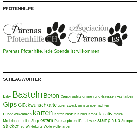
PFOTENHILFE
Parenas Pfotenhilfe, jede Spende ist willkommen
SCHLAGWÖRTER
Basteln
Beton
Baby
Campingplatz
drinnen und draussen
Filz
färben
Gips
Glückwunschkarte
guter Zweck
günstig übernachten
karten
kreativ
Hunde willkommen
Karten basteln
Kinder
Kranz
malen
ostern
stampin up
Modellbahn
online Shop
Parenaspfotenhilfe
schweiz
Stempel
stricken
su
Windeltorte
Wolle
wolle färben