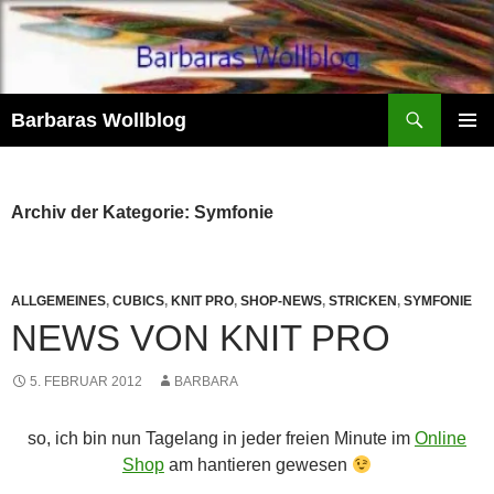
Zum
Inhalt
springen
Suchen
Barbaras Wollblog
PRIMÄR
MENÜ
Archiv der Kategorie: Symfonie
ALLGEMEINES
,
CUBICS
,
KNIT PRO
,
SHOP-NEWS
,
STRICKEN
,
SYMFONIE
NEWS VON KNIT PRO
5. FEBRUAR 2012
BARBARA
so, ich bin nun Tagelang in jeder freien Minute im
Online
Shop
am hantieren gewesen