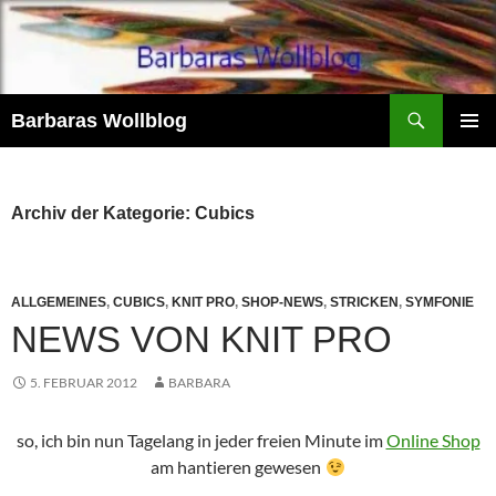
Zum
Inhalt
springen
Suchen
Barbaras Wollblog
PRIMÄR
MENÜ
Archiv der Kategorie: Cubics
ALLGEMEINES
,
CUBICS
,
KNIT PRO
,
SHOP-NEWS
,
STRICKEN
,
SYMFONIE
NEWS VON KNIT PRO
5. FEBRUAR 2012
BARBARA
so, ich bin nun Tagelang in jeder freien Minute im
Online Shop
am hantieren gewesen