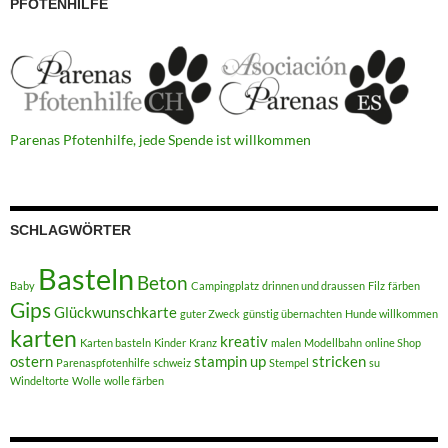
PFOTENHILFE
Parenas Pfotenhilfe, jede Spende ist willkommen
SCHLAGWÖRTER
Basteln
Beton
Baby
Campingplatz
drinnen und draussen
Filz
färben
Gips
Glückwunschkarte
guter Zweck
günstig übernachten
Hunde willkommen
karten
kreativ
Karten basteln
Kinder
Kranz
malen
Modellbahn
online Shop
ostern
stampin up
stricken
Parenaspfotenhilfe
schweiz
Stempel
su
Windeltorte
Wolle
wolle färben