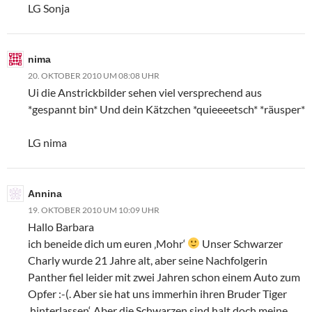
LG Sonja
nima
20. OKTOBER 2010 UM 08:08 UHR
Ui die Anstrickbilder sehen viel versprechend aus
*gespannt bin* Und dein Kätzchen *quieeeetsch* *räusper*
LG nima
Annina
19. OKTOBER 2010 UM 10:09 UHR
Hallo Barbara
ich beneide dich um euren ‚Mohr‘
Unser Schwarzer
Charly wurde 21 Jahre alt, aber seine Nachfolgerin
Panther fiel leider mit zwei Jahren schon einem Auto zum
Opfer :-(. Aber sie hat uns immerhin ihren Bruder Tiger
‚hinterlassen‘. Aber die Schwarzen sind halt doch meine