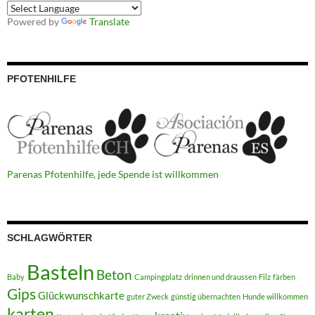
Powered by
Translate
PFOTENHILFE
Parenas Pfotenhilfe, jede Spende ist willkommen
SCHLAGWÖRTER
Basteln
Beton
Baby
Campingplatz
drinnen und draussen
Filz
färben
Gips
Glückwunschkarte
guter Zweck
günstig übernachten
Hunde willkommen
karten