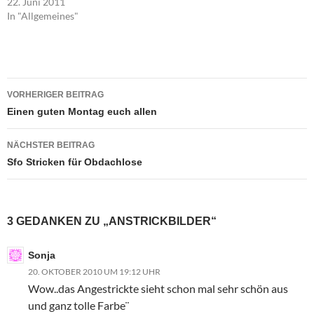
22. Juni 2011
In "Allgemeines"
Beitragsnavigation
VORHERIGER BEITRAG
Einen guten Montag euch allen
NÄCHSTER BEITRAG
Sfo Stricken für Obdachlose
3 GEDANKEN ZU „ANSTRICKBILDER“
Sonja
20. OKTOBER 2010 UM 19:12 UHR
Wow..das Angestrickte sieht schon mal sehr schön aus
und ganz tolle Farbe¨