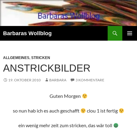
Zum
Inhalt
springen
Suchen
Barbaras Wollblog
PRIMÄR
MENÜ
ALLGEMEINES
,
STRICKEN
ANSTRICKBILDER
19. OKTOBER 2010
BARBARA
3 KOMMENTARE
Guten Morgen
so nun hab ich es auch geschafft
clou 1 ist fertig
ein wenig mehr zeit zum stricken, das wär toll