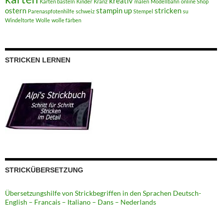
kreativ
Karten basteln
Kinder
Kranz
malen
Modellbahn
online Shop
ostern
stampin up
stricken
Parenaspfotenhilfe
schweiz
Stempel
su
Windeltorte
Wolle
wolle färben
STRICKEN LERNEN
STRICKÜBERSETZUNG
Übersetzungshilfe von Strickbegriffen in den Sprachen Deutsch-
English – Francais – Italiano – Dans – Nederlands