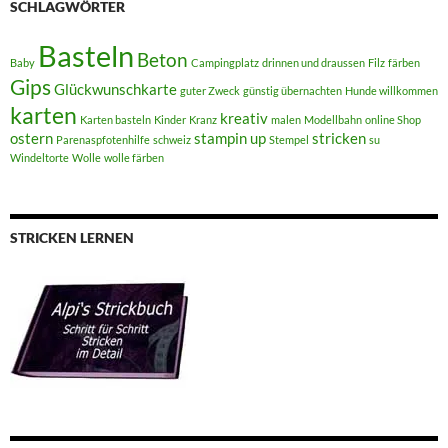
SCHLAGWÖRTER
Basteln
Beton
Baby
Campingplatz
drinnen und draussen
Filz
färben
Gips
Glückwunschkarte
guter Zweck
günstig übernachten
Hunde willkommen
karten
kreativ
Karten basteln
Kinder
Kranz
malen
Modellbahn
online Shop
ostern
stampin up
stricken
Parenaspfotenhilfe
schweiz
Stempel
su
Windeltorte
Wolle
wolle färben
STRICKEN LERNEN