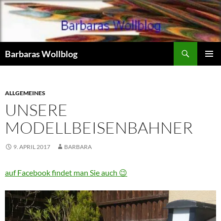
Zum
Inhalt
springen
Suchen
Barbaras Wollblog
PRIMÄR
MENÜ
ALLGEMEINES
UNSERE
MODELLBEISENBAHNER
9. APRIL 2017
BARBARA
auf Facebook findet man Sie auch 😉