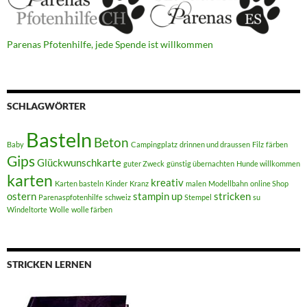
Parenas Pfotenhilfe, jede Spende ist willkommen
SCHLAGWÖRTER
Basteln
Beton
Baby
Campingplatz
drinnen und draussen
Filz
färben
Gips
Glückwunschkarte
guter Zweck
günstig übernachten
Hunde willkommen
karten
kreativ
Karten basteln
Kinder
Kranz
malen
Modellbahn
online Shop
ostern
stampin up
stricken
Parenaspfotenhilfe
schweiz
Stempel
su
Windeltorte
Wolle
wolle färben
STRICKEN LERNEN