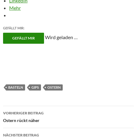
LinkedIn
Mehr
GEFÄLLT MIR:
Wird geladen …
GEFÄLLT MIR
BASTELN
GIPS
OSTERN
Beitragsnavigation
VORHERIGER BEITRAG
Ostern rückt näher
NÄCHSTER BEITRAG