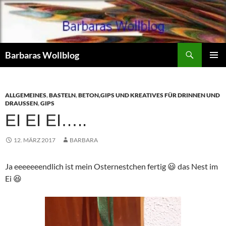
Zum
Inhalt
springen
Suchen
Barbaras Wollblog
PRIMÄR
MENÜ
ALLGEMEINES
,
BASTELN
,
BETON,GIPS UND KREATIVES FÜR DRINNEN UND
DRAUSSEN
,
GIPS
EI EI EI…..
12. MÄRZ 2017
BARBARA
Ja eeeeeeendlich ist mein Osternestchen fertig 😃 das Nest im
Ei 😆