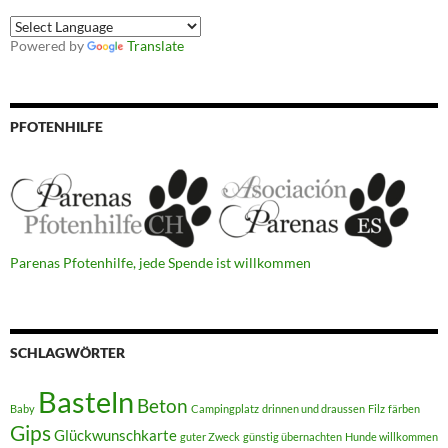
Powered by
Translate
PFOTENHILFE
Parenas Pfotenhilfe, jede Spende ist willkommen
SCHLAGWÖRTER
Basteln
Beton
Baby
Campingplatz
drinnen und draussen
Filz
färben
Gips
Glückwunschkarte
guter Zweck
günstig übernachten
Hunde willkommen