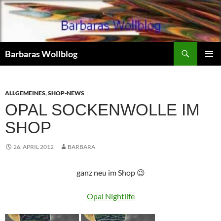
Zum
Inhalt
springen
Suchen
Barbaras Wollblog
PRIMÄR
MENÜ
ALLGEMEINES
,
SHOP-NEWS
OPAL SOCKENWOLLE IM
SHOP
26. APRIL 2012
BARBARA
ganz neu im Shop 😉
Opal Nightlife