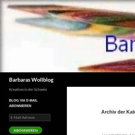
Zum
Inhalt
springen
Suchen
Barbaras Wollblog
Kreatives in der Schweiz
BLOG VIA E-MAIL
ABONNIEREN
Archiv der Ka
E-
Mail-
Adresse
ABONNIEREN