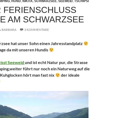
MPING
,
HUND
,
NIKITA
,
SCHWARZSEE
,
SEEWEID
,
TSCHIPSI
 FERIENSCHLUSS
E AM SCHWARZSEE
BARBARA
3 KOMMENTARE
zsee hat unser Sohn einen Jahresstandplatz
age da mit unseren Hundis
isst Seeweid
und ist echt Natur pur, die Strasse
ing,weiter führt nur noch ein Naturweg auf die
 Kuhglocken hört man fast nix
der ideale