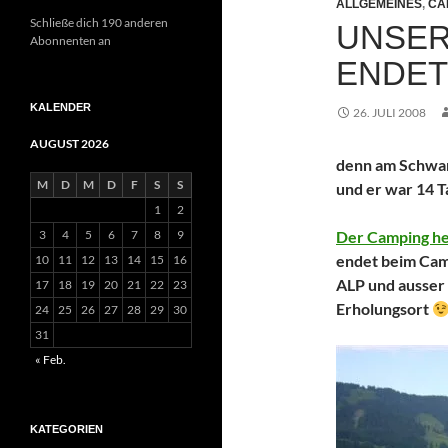
ALLGEMEINES
,
CA
Schließe dich 190 anderen
UNSER
Abonnenten an
ENDET
KALENDER
26. JULI 2008
AUGUST 2026
denn am Schwar
M
D
M
D
F
S
S
und er war 14 T
1
2
3
4
5
6
7
8
9
Der Camping he
endet beim Camp
10
11
12
13
14
15
16
ALP und ausser
17
18
19
20
21
22
23
Erholungsort
24
25
26
27
28
29
30
31
« Feb.
KATEGORIEN