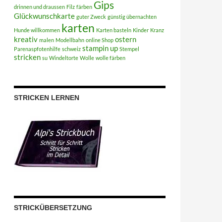
Gips
drinnen und draussen
Filz
färben
Glückwunschkarte
guter Zweck
günstig übernachten
karten
Hunde willkommen
Karten basteln
Kinder
Kranz
kreativ
ostern
malen
Modellbahn
online Shop
stampin up
Parenaspfotenhilfe
schweiz
Stempel
stricken
su
Windeltorte
Wolle
wolle färben
STRICKEN LERNEN
STRICKÜBERSETZUNG