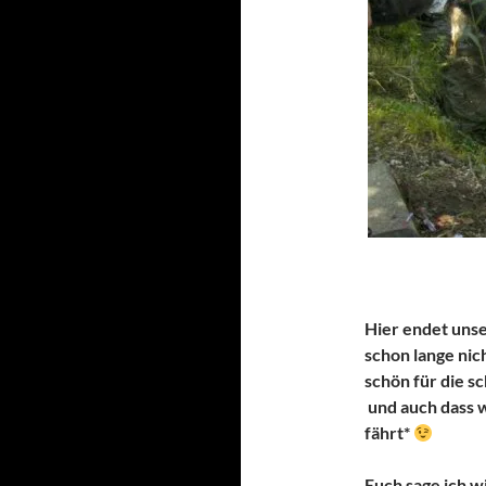
Hier endet uns
schon lange ni
schön für die s
und auch dass 
fährt*
Euch sage ich w